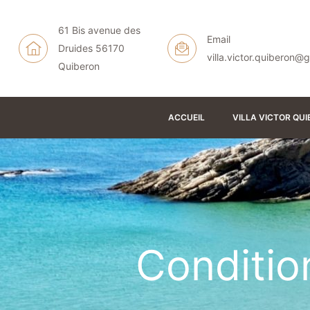
61 Bis avenue des
Email
Druides 56170
N
villa.victor.quiberon@
Quiberon
ACCUEIL
VILLA VICTOR QU
Condition